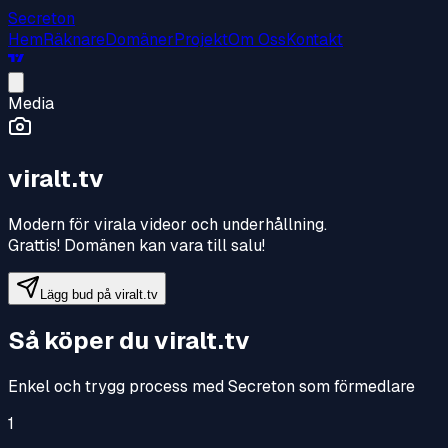
Secreton
Hem
Räknare
Domäner
Projekt
Om Oss
Kontakt
Media
viralt.tv
Modern för virala videor och underhållning
.
Grattis! Domänen kan vara till salu!
Lägg bud på
viralt.tv
Så köper du
viralt.tv
Enkel och trygg process med Secreton som förmedlare
1