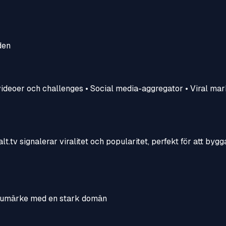
den
lvideoer och challenges • Social media-aggregator • Viral mar
lt.tv signalerar viralitet och popularitet, perfekt för att byg
varumärke med en stark domän