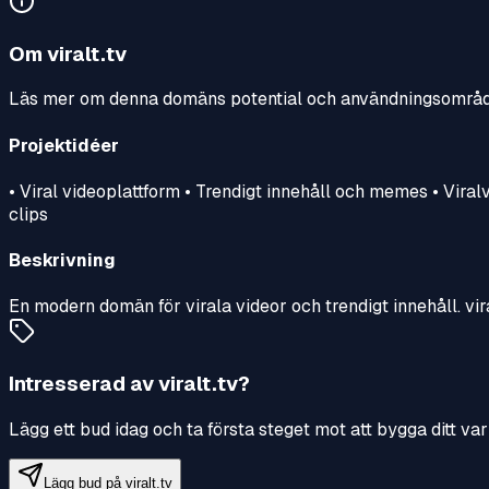
Om
viralt.tv
Läs mer om denna domäns potential och användningsområ
Projektidéer
• Viral videoplattform • Trendigt innehåll och memes • Vira
clips
Beskrivning
En modern domän för virala videor och trendigt innehåll. vira
Intresserad av
viralt.tv
?
Lägg ett bud idag och ta första steget mot att bygga ditt 
Lägg bud på
viralt.tv