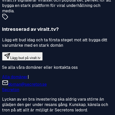
viralt.tv signalerar viralitet och popularitet, perfekt för att
bygga en stark plattform för viral underhållning och
media.
Intresserad av
viralt.tv
?
Lägg ett bud idag och ta första steget mot att bygga ditt
varumärke med en stark domän
Lägg bud på
viralt.tv
Se alla våra domäner eller kontakta oss
Alla domäner
|
doman@secreton.se
Secreton
Lyckan av en bra investering ska aldrig vara större än
glädjen den ger under resans gång. Kunskap, känsla och
tron på att allt är möjligt är Secretons ledord.