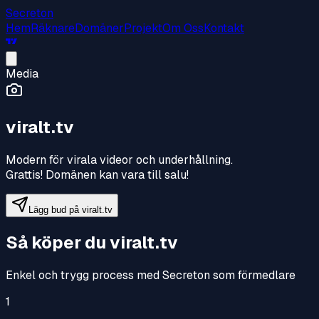
Secreton
Hem
Räknare
Domäner
Projekt
Om Oss
Kontakt
Media
viralt.tv
Modern för virala videor och underhållning
.
Grattis! Domänen kan vara till salu!
Lägg bud på
viralt.tv
Så köper du
viralt.tv
Enkel och trygg process med Secreton som förmedlare
1