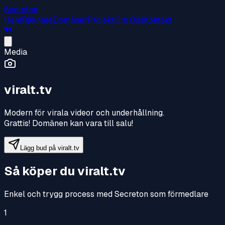
Secreton
Hem
Räknare
Domäner
Projekt
Om Oss
Kontakt
Media
viralt.tv
Modern för virala videor och underhållning
.
Grattis! Domänen kan vara till salu!
Lägg bud på
viralt.tv
Så köper du
viralt.tv
Enkel och trygg process med Secreton som förmedlare
1