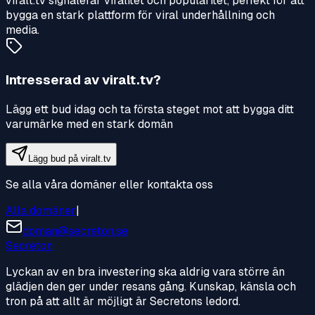
viralt.tv signalerar viralitet och popularitet, perfekt för att
bygga en stark plattform för viral underhållning och
media.
Intresserad av
viralt.tv
?
Lägg ett bud idag och ta första steget mot att bygga ditt
varumärke med en stark domän
Lägg bud på
viralt.tv
Se alla våra domäner eller kontakta oss
Alla domäner
|
doman@secreton.se
Secreton
Lyckan av en bra investering ska aldrig vara större än
glädjen den ger under resans gång. Kunskap, känsla och
tron på att allt är möjligt är Secretons ledord.