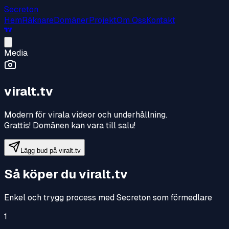
Secreton
Hem
Räknare
Domäner
Projekt
Om Oss
Kontakt
Media
viralt.tv
Modern för virala videor och underhållning
.
Grattis! Domänen kan vara till salu!
Lägg bud på
viralt.tv
Så köper du
viralt.tv
Enkel och trygg process med Secreton som förmedlare
1