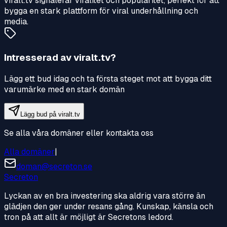
viralt.tv signalerar viralitet och popularitet, perfekt för att
bygga en stark plattform för viral underhållning och
media.
Intresserad av
viralt.tv
?
Lägg ett bud idag och ta första steget mot att bygga ditt
varumärke med en stark domän
Lägg bud på
viralt.tv
Se alla våra domäner eller kontakta oss
Alla domäner
|
doman@secreton.se
Secreton
Lyckan av en bra investering ska aldrig vara större än
glädjen den ger under resans gång. Kunskap, känsla och
tron på att allt är möjligt är Secretons ledord.