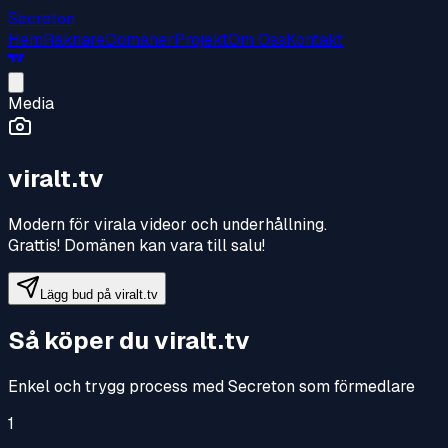
Secreton
Hem
Räknare
Domäner
Projekt
Om Oss
Kontakt
Media
viralt.tv
Modern för virala videor och underhållning
.
Grattis! Domänen kan vara till salu!
Lägg bud på
viralt.tv
Så köper du
viralt.tv
Enkel och trygg process med Secreton som förmedlare
1