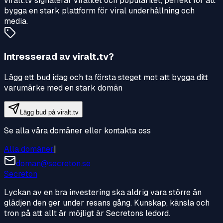
viralt.tv signalerar viralitet och popularitet, perfekt för att
bygga en stark plattform för viral underhållning och
media.
Intresserad av
viralt.tv
?
Lägg ett bud idag och ta första steget mot att bygga ditt
varumärke med en stark domän
Lägg bud på
viralt.tv
Se alla våra domäner eller kontakta oss
Alla domäner
|
doman@secreton.se
Secreton
Lyckan av en bra investering ska aldrig vara större än
glädjen den ger under resans gång. Kunskap, känsla och
tron på att allt är möjligt är Secretons ledord.