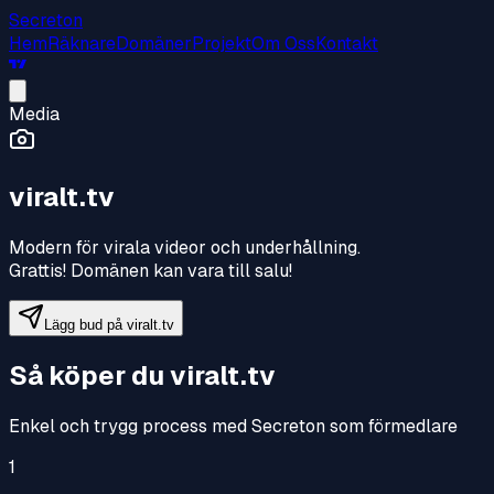
Secreton
Hem
Räknare
Domäner
Projekt
Om Oss
Kontakt
Media
viralt.tv
Modern för virala videor och underhållning
.
Grattis! Domänen kan vara till salu!
Lägg bud på
viralt.tv
Så köper du
viralt.tv
Enkel och trygg process med Secreton som förmedlare
1