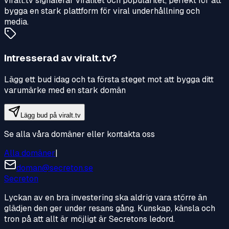
viralt.tv signalerar viralitet och popularitet, perfekt för att
bygga en stark plattform för viral underhållning och
media.
Intresserad av
viralt.tv
?
Lägg ett bud idag och ta första steget mot att bygga ditt
varumärke med en stark domän
Lägg bud på
viralt.tv
Se alla våra domäner eller kontakta oss
Alla domäner
|
doman@secreton.se
Secreton
Lyckan av en bra investering ska aldrig vara större än
glädjen den ger under resans gång. Kunskap, känsla och
tron på att allt är möjligt är Secretons ledord.