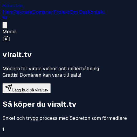
Secreton
Hem
Räknare
Domäner
Projekt
Om Oss
Kontakt
Media
viralt.tv
Modern för virala videor och underhållning
.
Grattis! Domänen kan vara till salu!
Lägg bud på
viralt.tv
Så köper du
viralt.tv
Enkel och trygg process med Secreton som förmedlare
1