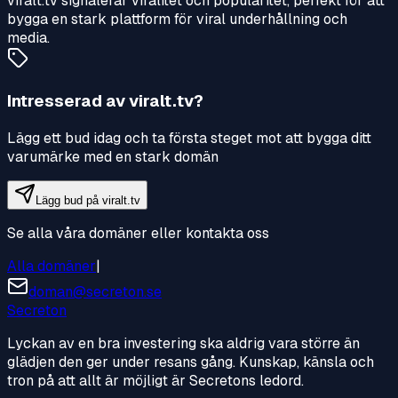
viralt.tv signalerar viralitet och popularitet, perfekt för att
bygga en stark plattform för viral underhållning och
media.
Intresserad av
viralt.tv
?
Lägg ett bud idag och ta första steget mot att bygga ditt
varumärke med en stark domän
Lägg bud på
viralt.tv
Se alla våra domäner eller kontakta oss
Alla domäner
|
doman@secreton.se
Secreton
Lyckan av en bra investering ska aldrig vara större än
glädjen den ger under resans gång. Kunskap, känsla och
tron på att allt är möjligt är Secretons ledord.