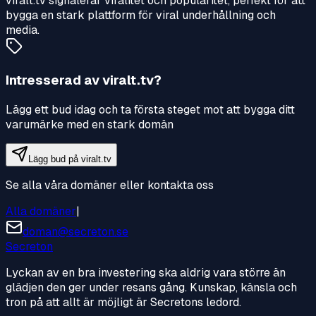
viralt.tv signalerar viralitet och popularitet, perfekt för att
bygga en stark plattform för viral underhållning och
media.
Intresserad av
viralt.tv
?
Lägg ett bud idag och ta första steget mot att bygga ditt
varumärke med en stark domän
Lägg bud på
viralt.tv
Se alla våra domäner eller kontakta oss
Alla domäner
|
doman@secreton.se
Secreton
Lyckan av en bra investering ska aldrig vara större än
glädjen den ger under resans gång. Kunskap, känsla och
tron på att allt är möjligt är Secretons ledord.