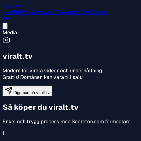
Secreton
Hem
Räknare
Domäner
Projekt
Om Oss
Kontakt
Media
viralt.tv
Modern för virala videor och underhållning
.
Grattis! Domänen kan vara till salu!
Lägg bud på
viralt.tv
Så köper du
viralt.tv
Enkel och trygg process med Secreton som förmedlare
1