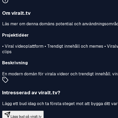
Om
viralt.tv
Läs mer om denna domäns potential och användningsområ
Projektidéer
• Viral videoplattform • Trendigt innehåll och memes • Vira
clips
Beskrivning
En modern domän för virala videor och trendigt innehåll. vira
Intresserad av
viralt.tv
?
Lägg ett bud idag och ta första steget mot att bygga ditt 
Lägg bud på
viralt.tv