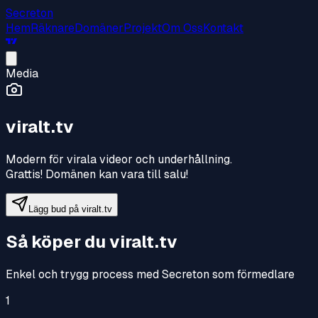
Secreton
Hem
Räknare
Domäner
Projekt
Om Oss
Kontakt
Media
viralt.tv
Modern för virala videor och underhållning
.
Grattis! Domänen kan vara till salu!
Lägg bud på
viralt.tv
Så köper du
viralt.tv
Enkel och trygg process med Secreton som förmedlare
1