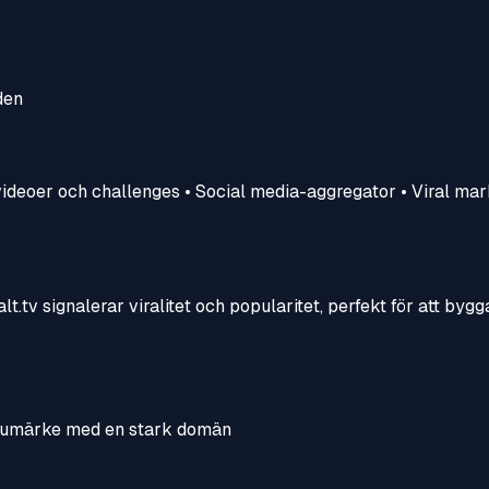
den
lvideoer och challenges • Social media-aggregator • Viral mar
lt.tv signalerar viralitet och popularitet, perfekt för att byg
varumärke med en stark domän